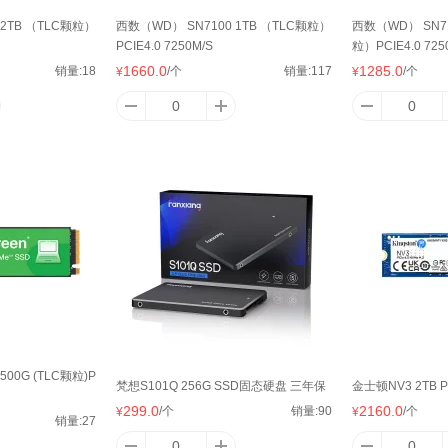
 2TB （TLC颗粒）
西数（WD） SN7100 1TB （TLC颗粒）
西数（WD） SN71
PCIE4.0 7250M/S
粒）PCIE4.0 725
1660.0
1285.0
销量:
18
/个
销量:
117
/个
¥
¥
500G (TLC颗粒)P
梵想S101Q 256G SSD固态硬盘 三年保
金士顿NV3 2TB PC
299.0
2160.0
/个
销量:
90
/个
¥
¥
销量:
27