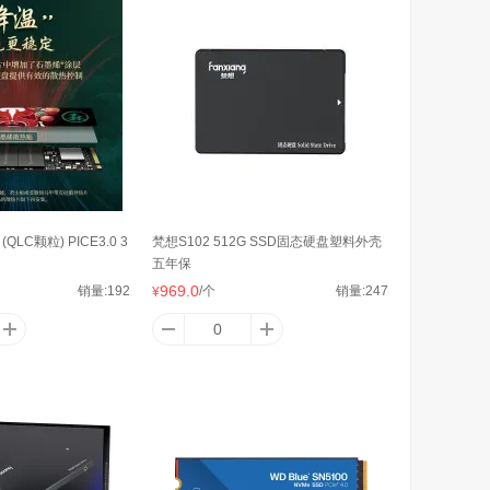
星
先马
AMD
汉
逾辉
黑爵
(QLC颗粒) PICE3.0 3
梵想S102 512G SSD固态硬盘塑料外壳
五年保
捷
华硕
技嘉
969.0
销量:
192
/个
销量:
247
¥
华
康佳
TP-LINK