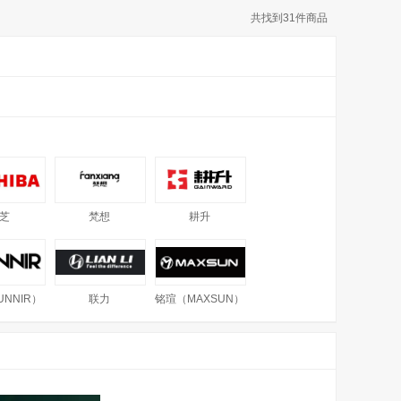
共找到
31
件商品
芝
梵想
耕升
NNIR）
联力
铭瑄（MAXSUN）
泰
玩嘉
未知玩家