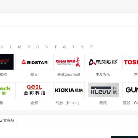
K
L
M
P
Q
S
T
W
X
Y
Z
加特
映泰
长城greatwall
电竞叛客
东
擎
金邦
铠侠（Kioxia）
科赋
蓝戟（GU
无货商品
科特
七彩虹
色技师
双飞燕
索