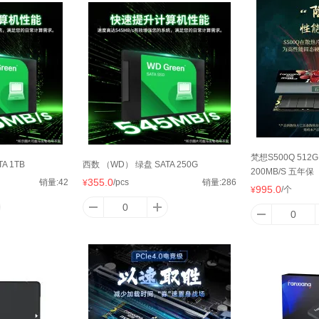
态
追风者
蓝宝石
惠科
微
兰
闪迪
华为
金百达
全
梵想S500Q 512G 
A 1TB
西数 （WD） 绿盘 SATA 250G
200MB/S 五年保
刚
联想
乔思伯
西数
希
355.0
销量:
42
/pcs
销量:
286
¥
995.0
/个
¥
星
天极风
游戏悍将
罗技
纪
碁
雅韵仕