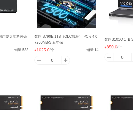
SD固态硬盘塑料外壳
梵想 S790E 1TB（QLC颗粒） PCIe 4.0
梵想S101Q 1T
7200MB/S 五年保
850.0
/个
¥
1025.0
销量:
533
/个
销量:
14
¥