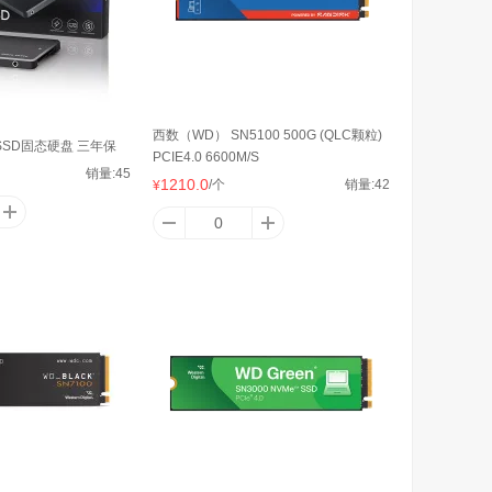
西数（WD） SN5100 500G (QLC颗粒)
B SSD固态硬盘 三年保
PCIE4.0 6600M/S
销量:
45
1210.0
/个
销量:
42
¥