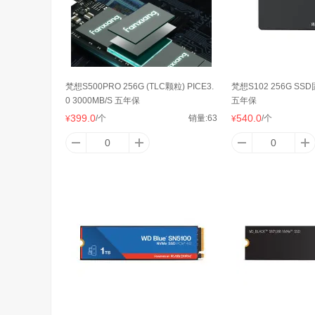
梵想S500PRO 256G (TLC颗粒) PICE3.
梵想S102 256G S
0 3000MB/S 五年保
五年保
399.0
540.0
/个
销量:
63
/个
¥
¥