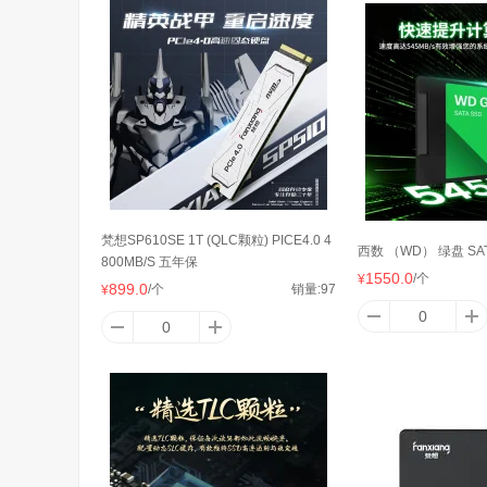
影驰
映众
致
intel
盈通
迪
梵想SP610SE 1T (QLC颗粒) PICE4.0 4
西数 （WD） 绿盘 SAT
800MB/S 五年保
金典
萤石
威
1550.0
/个
¥
899.0
/个
销量:
97
¥
金士顿
雷柏
三
翔升
撼讯
宏