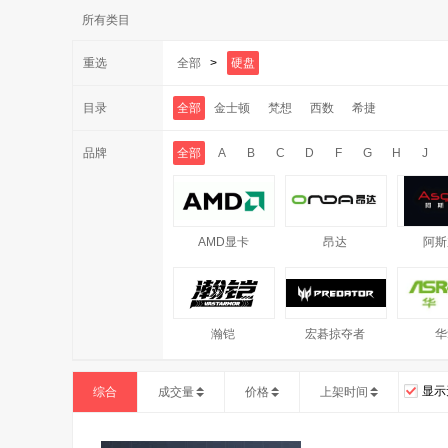
所有类目
重选
全部
>
硬盘
目录
全部
金士顿
梵想
西数
希捷
品牌
全部
A
B
C
D
F
G
H
J
AMD显卡
昂达
阿斯
瀚铠
宏碁掠夺者
华
显示
综合
成交量
价格
上架时间
PNY
雅浚
浦