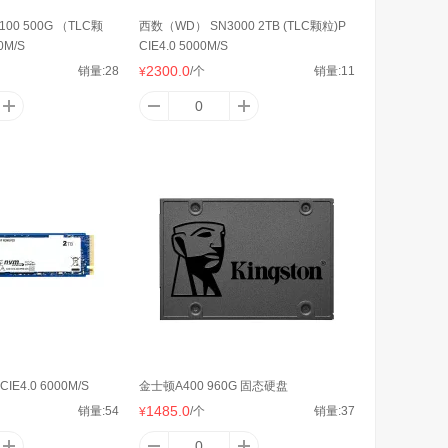
00 500G （TLC颗
西数（WD） SN3000 2TB (TLC颗粒)P
0M/S
CIE4.0 5000M/S
2300.0
销量:
28
/个
销量:
11
¥
IE4.0 6000M/S
金士顿A400 960G 固态硬盘
1485.0
销量:
54
/个
销量:
37
¥